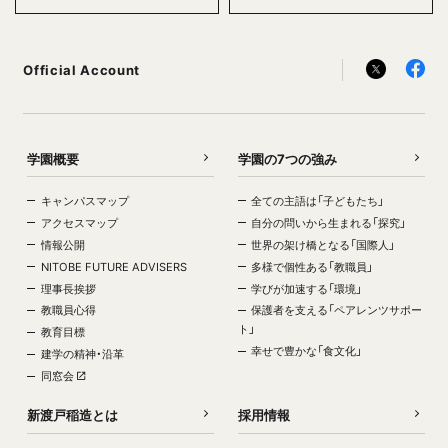
Official Account
学園概要
学園の7つの強み
キャンパスマップ
全ての主語は「子どもたち」
アクセスマップ
自分の問いから生まれる「探究」
情報公開
世界の架け橋となる「国際人」
NITOBE FUTURE ADVISERS
多様で個性ある「教職員」
理事長挨拶
学びが加速する「環境」
教職員心得
保護者を支える「ペアレンツサポー
ト」
教育目標
幸せで豊かな「食文化」
建学の精神・沿革
同窓会
新渡戸稲造とは
採用情報