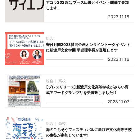
アゴラ2023に、ブース出展とイベント開催で参加
します！
2023.11.18
総合
寄付月間2023賛同企画オンライントークイベント
に新渡戸文化学園 平岩理事長が登壇します
2023.11.16
総合
高校
【プレスリリース】新渡戸文化高等学校がみらい育
成アワードグランプリを受賞致しました！！
2023.11.07
総合
高校
海のごちそうフェスティバルに新渡戸文化高等学校
の生徒が参加しています！