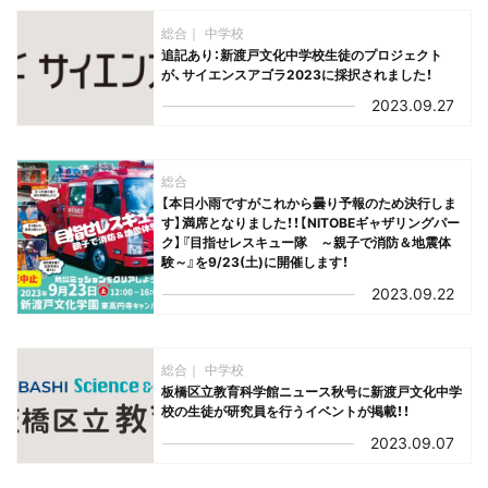
総合
中学校
追記あり：新渡戸文化中学校生徒のプロジェクト
が、サイエンスアゴラ2023に採択されました！
2023.09.27
総合
【本日小雨ですがこれから曇り予報のため決行しま
す】満席となりました！！【NITOBEギャザリングパー
ク】『目指せレスキュー隊 ～親子で消防＆地震体
験～』を9/23(土)に開催します！
2023.09.22
総合
中学校
板橋区立教育科学館ニュース秋号に新渡戸文化中学
校の生徒が研究員を行うイベントが掲載！！
2023.09.07