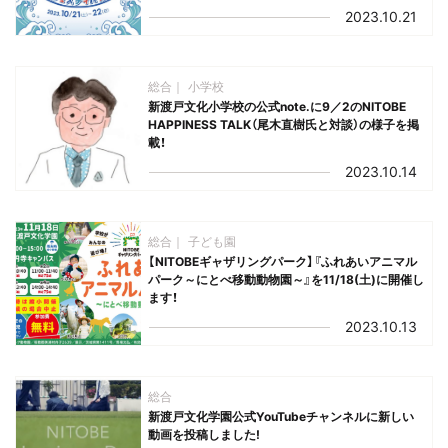
2023.10.21
総合
小学校
新渡戸文化小学校の公式note.に9／2のNITOBE
HAPPINESS TALK（尾木直樹氏と対談）の様子を掲
載！
2023.10.14
総合
子ども園
【NITOBEギャザリングパーク】『ふれあいアニマル
パーク～にとべ移動動物園～』を11/18(土)に開催し
ます！
2023.10.13
総合
新渡戸文化学園公式YouTubeチャンネルに新しい
動画を投稿しました!