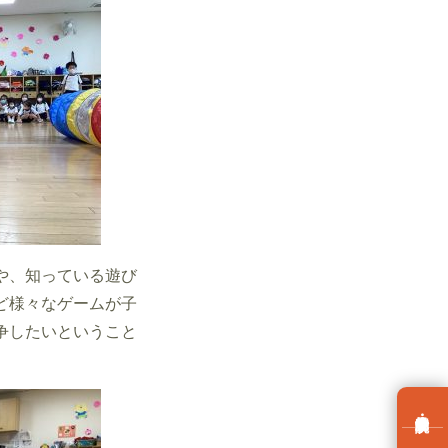
や、知っている遊び
ど様々なゲームが子
争したいということ