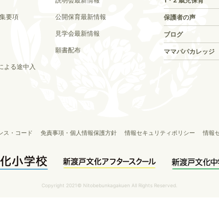
説明会最新情報
1・2 歳児保育
募集要項
公開保育最新情報
保護者の声
見学会最新情報
ブログ
願書配布
ママパパカレッジ
による途中入
ンス・コード
免責事項・個人情報保護方針
情報セキュリティポリシー
情報
Copyright 2021© Nitobebunkagakuen All Rights Reserved.