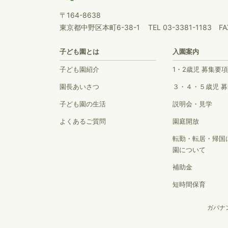
〒164-8638
東京都中野区本町6-38-1
TEL 03-3381-1183 FA
子ども園とは
入園案内
子ども園紹介
1・2歳児 募集要項
園長あいさつ
３・４・５歳児 
子ども園の生活
説明会・見学
よくあるご質問
園庭開放
転勤・転居・帰国
園について
補助金
短時間保育
ガバナ