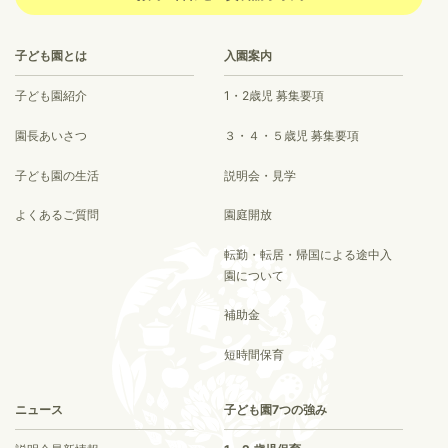
子ども園とは
入園案内
子ども園紹介
1・2歳児 募集要項
園長あいさつ
３・４・５歳児 募集要項
子ども園の生活
説明会・見学
よくあるご質問
園庭開放
転勤・転居・帰国による途中入
園について
補助金
短時間保育
ニュース
子ども園7つの強み