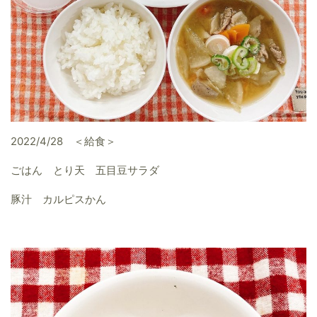
2022/4/28 ＜給食＞
ごはん とり天 五目豆サラダ
豚汁 カルピスかん