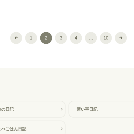
1
2
3
4
…
10
生の日記
習い事日記
とべごはん日記