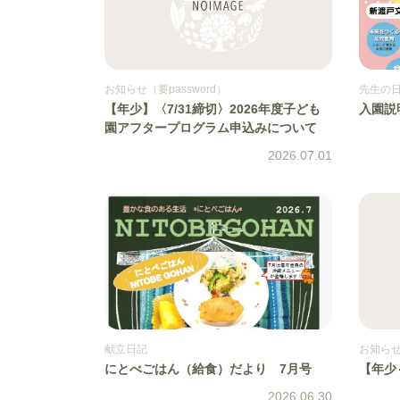
お知らせ（要password）
先生の
【年少】〈7/31締切〉2026年度子ども
入園説
園アフタープログラム申込みについて
2026.07.01
献立日記
お知らせ（
にとべごはん（給食）だより 7月号
【年少
2026.06.30