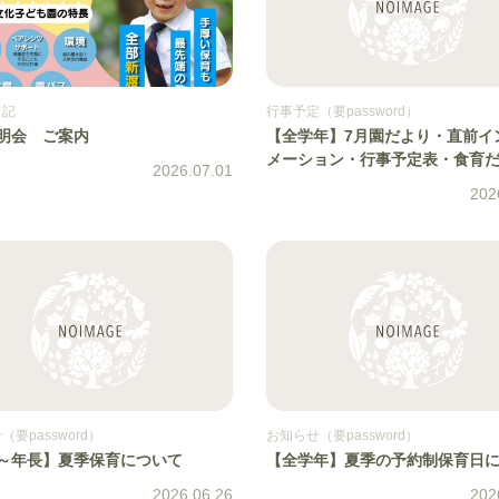
日記
行事予定（要password）
明会 ご案内
【全学年】7月園だより・直前イ
メーション・行事予定表・食育
2026.07.01
202
要password）
お知らせ（要password）
～年長】夏季保育について
【全学年】夏季の予約制保育日
2026.06.26
202