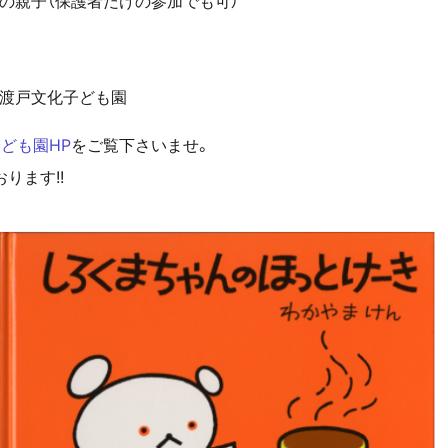
の親子（保護者だけの参加でも可）
新渡戸文化子ども園
ども園HP
をご覧下さいませ。
ります!!