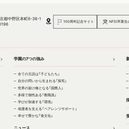
 東京都中野区本町6-38-1
100周年記念サイト
NFS(卒業生
0196
学園の7つの強み
全ての主語は「子どもたち」
自分の問いから生まれる「探究」
世界の架け橋となる「国際人」
多様で個性ある「教職員」
学びが加速する「環境」
保護者を支える「ペアレンツサポート」
幸せで豊かな「食文化」
ニュース