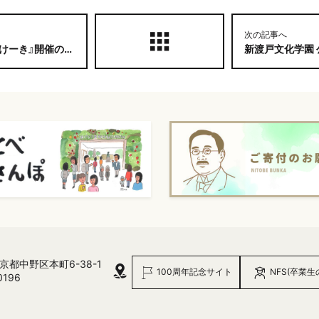
次の記事へ
』開催のお知らせ
新渡戸文化学園 公式Y
 東京都中野区本町6-38-1
100周年記念サイト
NFS(卒業生
0196