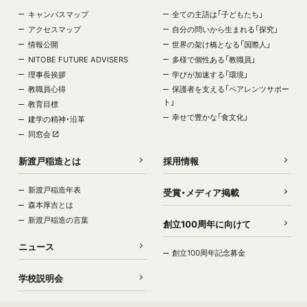
キャンパスマップ
全ての主語は「子どもたち」
アクセスマップ
自分の問いから生まれる「探究」
情報公開
世界の架け橋となる「国際人」
NITOBE FUTURE ADVISERS
多様で個性ある「教職員」
理事長挨拶
学びが加速する「環境」
教職員心得
保護者を支える「ペアレンツサポー
ト」
教育目標
幸せで豊かな「食文化」
建学の精神・沿革
同窓会
新渡戸稲造とは
採用情報
新渡戸稲造年表
受賞・メディア掲載
森本厚吉とは
新渡戸稲造の言葉
創立100周年に向けて
ニュース
創立100周年記念募金
学校説明会