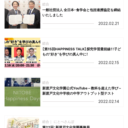
総合
一般社団法人 全日本・食学会と包括連携協定を締結
いたしました
2022.02.21
総合
【第15回HAPPINESS TALK】探究学習最前線！！子ど
もの“好き”を学びの真ん中に！
2022.02.15
総合
新渡戸文化学園公式YouTube – 教科を超えた学び –
新渡戸文化中学校の中学アウトプット型テスト
2022.02.14
総合
にとべさんぽ
第22回：新渡戸文化学園事務局