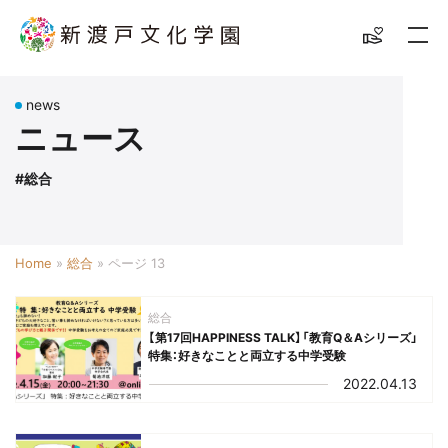
news
ニュース
#総合
Home
»
総合
»
ページ 13
総合
【第17回HAPPINESS TALK】「教育Q＆Aシリーズ」
特集：好きなことと両立する中学受験
2022.04.13