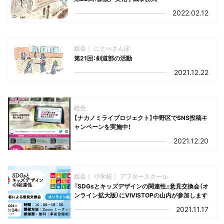
2022.02.12
総合
にとべさんぽ
第21回：剣道部の活動
2021.12.22
総合
【ナカノミライプロジェクト】中野区でSNS投稿キ
ャンペーンを実施中！
2021.12.20
総合
小学校
アフタースクール
『SDGsとキッズデザインの関連性』意見交換会（オ
ンライン拡大版）にVIVISTOPの山内が参加します
2021.11.17