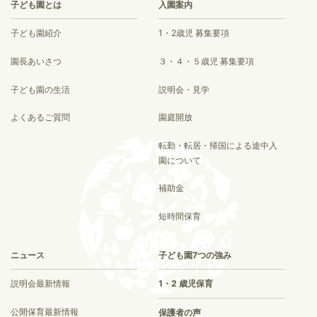
子ども園とは
入園案内
子ども園紹介
1・2歳児 募集要項
園長あいさつ
３・４・５歳児 募集要項
子ども園の生活
説明会・見学
よくあるご質問
園庭開放
転勤・転居・帰国による途中入
園について
補助金
短時間保育
ニュース
子ども園7つの強み
説明会最新情報
1・2 歳児保育
公開保育最新情報
保護者の声