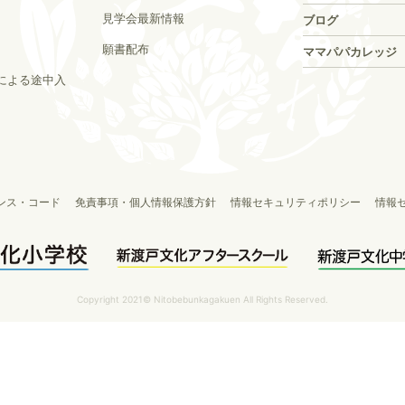
見学会最新情報
ブログ
願書配布
ママパパカレッジ
による途中入
ンス・コード
免責事項・個人情報保護方針
情報セキュリティポリシー
情報
Copyright 2021© Nitobebunkagakuen All Rights Reserved.