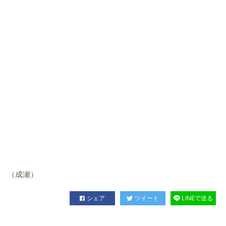
（成瀬）
シェア
ツイート
LINEで送る