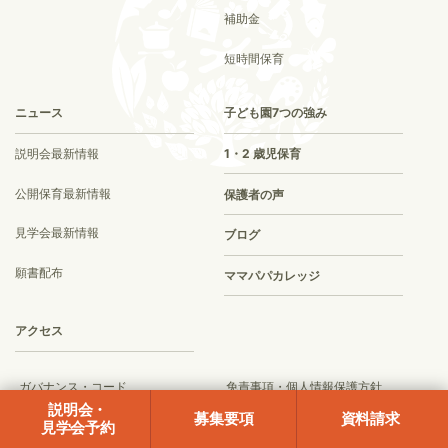
補助金
短時間保育
ニュース
子ども園7つの強み
説明会最新情報
1・2 歳児保育
公開保育最新情報
保護者の声
見学会最新情報
ブログ
願書配布
ママパパカレッジ
アクセス
ガバナンス・コード
免責事項・個人情報保護方針
説明会
・
募集要項
資料請求
情報セキュリティポリシー
情報セキュリティに関する規程
見学会予約