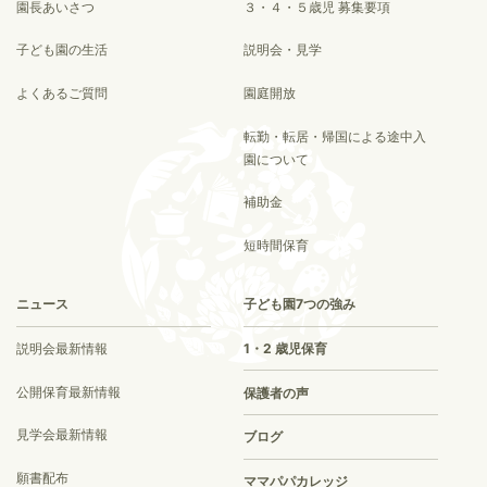
園長あいさつ
３・４・５歳児 募集要項
子ども園の生活
説明会・見学
よくあるご質問
園庭開放
転勤・転居・帰国による途中入
園について
補助金
短時間保育
ニュース
子ども園7つの強み
説明会最新情報
1・2 歳児保育
公開保育最新情報
保護者の声
見学会最新情報
ブログ
願書配布
ママパパカレッジ