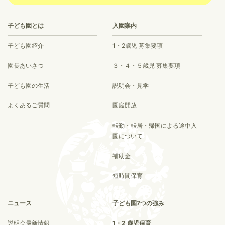
子ども園とは
入園案内
子ども園紹介
1・2歳児 募集要項
園長あいさつ
３・４・５歳児 募集要項
子ども園の生活
説明会・見学
よくあるご質問
園庭開放
転勤・転居・帰国による途中入
園について
補助金
短時間保育
ニュース
子ども園7つの強み
説明会最新情報
1・2 歳児保育