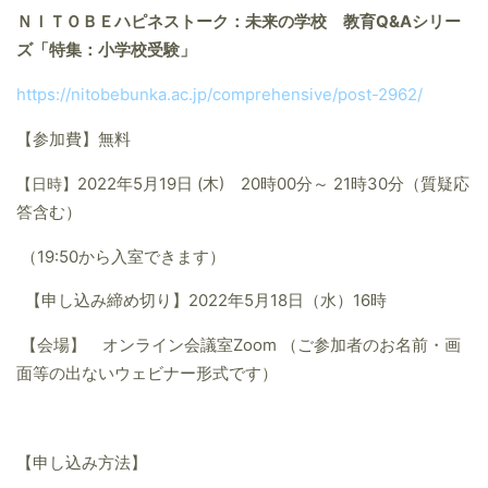
ＮＩＴＯＢＥハピネストーク：未来の学校 教育Q&Aシリー
ズ「特集：小学校受験」
https://nitobebunka.ac.jp/comprehensive/post-2962/
【参加費】無料
【日時】
2022
年
5
月
19
日
(
木
)
20
時
00
分～
21
時
30
分（質疑応
答含む）
（
19:50
から入室できます）
【申し込み締め切り】
2022
年
5
月
18
日（水）
16
時
【会場】 オンライン会議室
Zoom
（ご参加者のお名前・画
面等の出ないウェビナー形式です）
【申し込み方法】