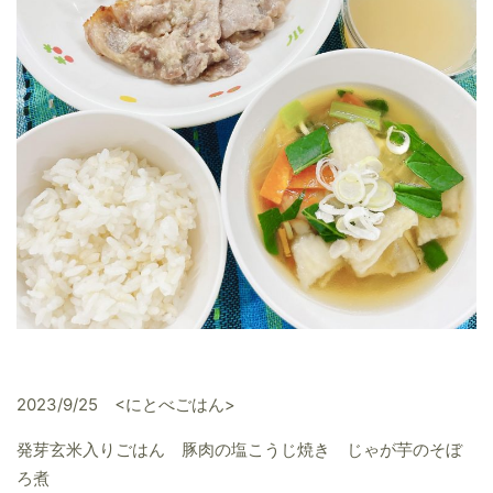
2023/9/25 <にとべごはん>
発芽玄米入りごはん 豚肉の塩こうじ焼き じゃが芋のそぼ
ろ煮