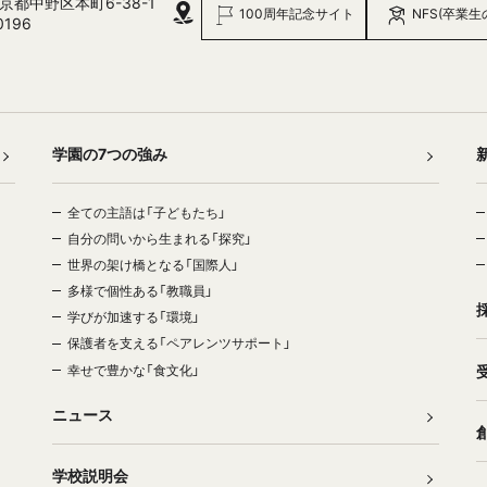
 東京都中野区本町6-38-1
100周年記念サイト
NFS(卒業生
0196
学園の7つの強み
全ての主語は「子どもたち」
自分の問いから生まれる「探究」
世界の架け橋となる「国際人」
多様で個性ある「教職員」
学びが加速する「環境」
保護者を支える「ペアレンツサポート」
幸せで豊かな「食文化」
ニュース
学校説明会