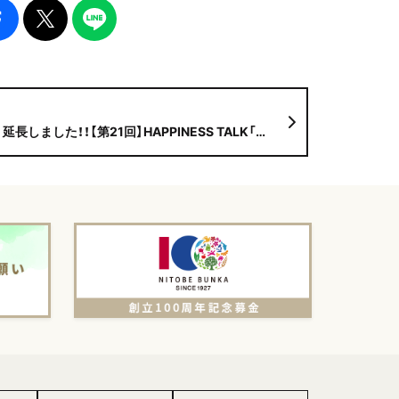
第21回】HAPPINESS TALK「未来の学校 新シリーズ」 特集：『新渡戸文化学園の゛いま″』