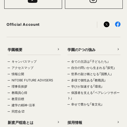
Official Account
学園概要
学園の7つの強み
キャンパスマップ
全ての主語は「子どもたち」
アクセスマップ
自分の問いから生まれる「探究」
情報公開
世界の架け橋となる「国際人」
NITOBE FUTURE ADVISERS
多様で個性ある「教職員」
理事長挨拶
学びが加速する「環境」
教職員心得
保護者を支える「ペアレンツサポー
ト」
教育目標
幸せで豊かな「食文化」
建学の精神・沿革
同窓会
新渡戸稲造とは
採用情報