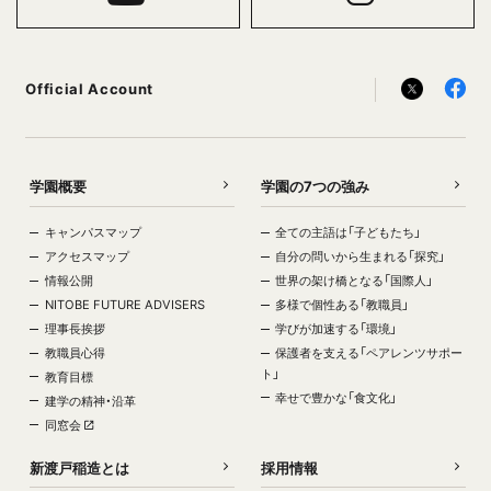
Official Account
学園概要
学園の7つの強み
キャンパスマップ
全ての主語は「子どもたち」
アクセスマップ
自分の問いから生まれる「探究」
情報公開
世界の架け橋となる「国際人」
NITOBE FUTURE ADVISERS
多様で個性ある「教職員」
理事長挨拶
学びが加速する「環境」
教職員心得
保護者を支える「ペアレンツサポー
ト」
教育目標
幸せで豊かな「食文化」
建学の精神・沿革
同窓会
新渡戸稲造とは
採用情報