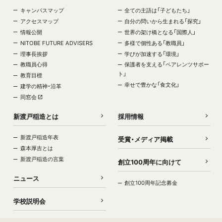
キャンパスマップ
全ての主語は「子どもたち」
アクセスマップ
自分の問いから生まれる「探究」
情報公開
世界の架け橋となる「国際人」
NITOBE FUTURE ADVISERS
多様で個性ある「教職員」
理事長挨拶
学びが加速する「環境」
教職員心得
保護者を支える「ペアレンツサポー
ト」
教育目標
幸せで豊かな「食文化」
建学の精神・沿革
同窓会
新渡戸稲造とは
採用情報
新渡戸稲造年表
受賞・メディア掲載
森本厚吉とは
新渡戸稲造の言葉
創立100周年に向けて
ニュース
創立100周年記念募金
学校説明会