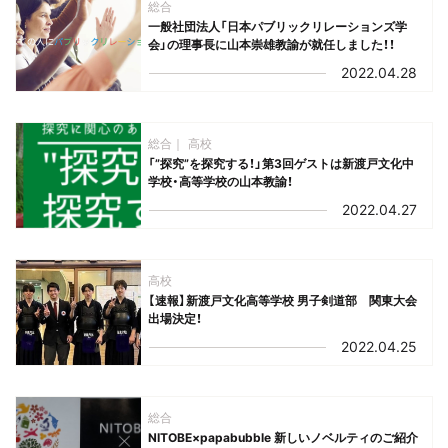
総合
一般社団法人「日本パブリックリレーションズ学
会」の理事長に山本崇雄教諭が就任しました！！
2022.04.28
総合
高校
「”探究”を探究する！」第3回ゲストは新渡戸文化中
学校・高等学校の山本教諭！
2022.04.27
高校
【速報】新渡戸文化高等学校 男子剣道部 関東大会
出場決定！
2022.04.25
総合
NITOBE×papabubble 新しいノベルティのご紹介