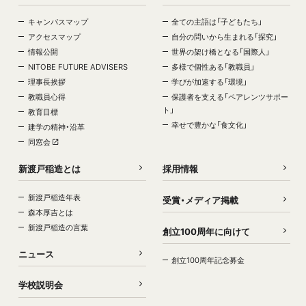
キャンパスマップ
全ての主語は「子どもたち」
アクセスマップ
自分の問いから生まれる「探究」
情報公開
世界の架け橋となる「国際人」
NITOBE FUTURE ADVISERS
多様で個性ある「教職員」
理事長挨拶
学びが加速する「環境」
教職員心得
保護者を支える「ペアレンツサポー
ト」
教育目標
幸せで豊かな「食文化」
建学の精神・沿革
同窓会
新渡戸稲造とは
採用情報
新渡戸稲造年表
受賞・メディア掲載
森本厚吉とは
新渡戸稲造の言葉
創立100周年に向けて
ニュース
創立100周年記念募金
学校説明会