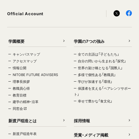
Official Account
学園概要
学園の7つの強み
キャンパスマップ
全ての主語は「子どもたち」
アクセスマップ
自分の問いから生まれる「探究」
情報公開
世界の架け橋となる「国際人」
NITOBE FUTURE ADVISERS
多様で個性ある「教職員」
理事長挨拶
学びが加速する「環境」
教職員心得
保護者を支える「ペアレンツサポー
ト」
教育目標
幸せで豊かな「食文化」
建学の精神・沿革
同窓会
新渡戸稲造とは
採用情報
新渡戸稲造年表
受賞・メディア掲載