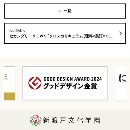
次の記事へ
セカンダリーＮＥＷＳ「クロスカリキュラム（理科×英語×ＳＤＧｓ）の取り組みが「ソトコト」6月号に掲載」