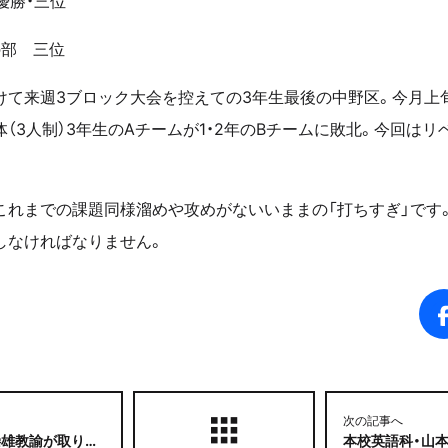
優勝・三位
の部 三位
けて来週3ブロック大会を控えての3年生最後の中野区。今月上
（3人制）3年生のAチームが1・2年のBチームに敗北。今回は
これまでの課題同様溜めや攻めがないいままの「打ちすぎ」です
しなければなりません。
次の記事へ
が取り上げられました
本校英語科・山