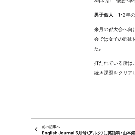
3年の部 優勝・準
男子個人
1・2年
来月の都大会へ向
会では女子の部団体
た。
打たれている所は
続き課題をクリア
前の記事へ
English Journal 5月号（アルク）に英語科・山本崇雄教諭