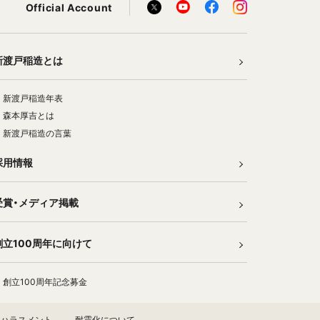
Official Account
新渡戸稲造とは
新渡戸稲造年表
森本厚吉とは
新渡戸稲造の言葉
採用情報
受賞・メディア掲載
創立100周年に向けて
創立100周年記念募金
ハラスメント
耐震化について