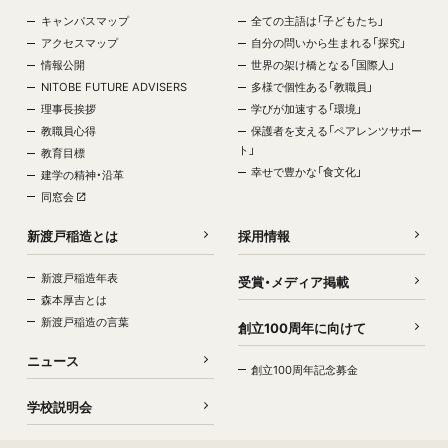
キャンパスマップ
全ての主語は「子どもたち」
アクセスマップ
自分の問いから生まれる「探究」
情報公開
世界の架け橋となる「国際人」
NITOBE FUTURE ADVISERS
多様で個性ある「教職員」
理事長挨拶
学びが加速する「環境」
教職員心得
保護者を支える「ペアレンツサポー
ト」
教育目標
幸せで豊かな「食文化」
建学の精神・沿革
同窓会
新渡戸稲造とは
採用情報
新渡戸稲造年表
受賞・メディア掲載
森本厚吉とは
新渡戸稲造の言葉
創立100周年に向けて
ニュース
創立100周年記念募金
学校説明会