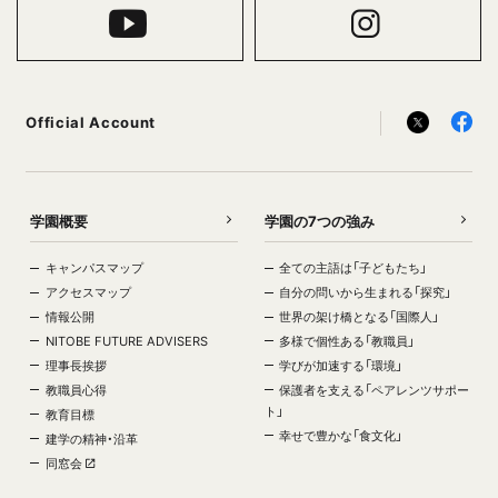
Official Account
学園概要
学園の7つの強み
キャンパスマップ
全ての主語は「子どもたち」
アクセスマップ
自分の問いから生まれる「探究」
情報公開
世界の架け橋となる「国際人」
NITOBE FUTURE ADVISERS
多様で個性ある「教職員」
理事長挨拶
学びが加速する「環境」
教職員心得
保護者を支える「ペアレンツサポー
ト」
教育目標
幸せで豊かな「食文化」
建学の精神・沿革
同窓会