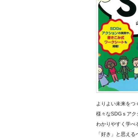
よりよい未来をつ
様々なSDGｓア
わかりやすく学べ
「好き」と思える