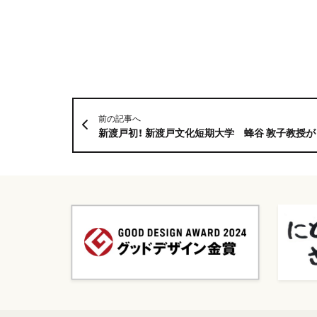
前の記事へ
新渡戸初！ 新渡戸文化短期大学 蜂谷 敦子教授が「2023年度第58回小島