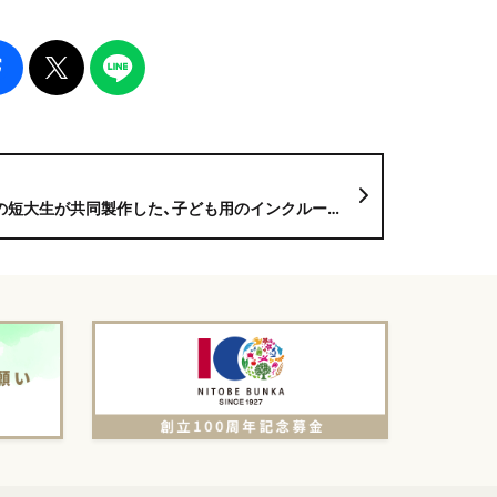
した、子ども用のインクルーシブフード嚥下お子様ランチが関西さんのHPで、発売になりました！