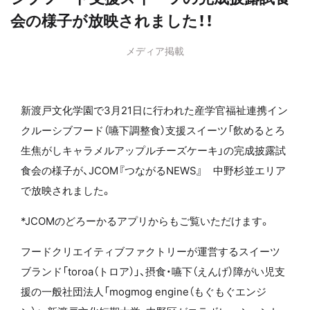
会の様子が放映されました！！
メディア掲載
新渡戸文化学園で3月21日に行われた産学官福祉連携イン
クルーシブフード（嚥下調整食）支援スイーツ「飲めるとろ
生焦がしキャラメルアップル
チーズケーキ
」の完成披露試
食会の様子が、JCOM『つながるNEWS』 中野杉並エリア
で放映されました。
*JCOMのどろーかるアプリからもご覧いただけます。
フードクリエイティブファクトリーが運営するスイーツ
ブランド「toroa（トロア）」、摂食・嚥下（えんげ）障がい児支
援の
一般社団法人
「mogmog engine（もぐもぐエンジ