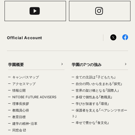
Official Account
学園概要
学園の7つの強み
キャンパスマップ
全ての主語は「子どもたち」
アクセスマップ
自分の問いから生まれる「探究」
情報公開
世界の架け橋となる「国際人」
NITOBE FUTURE ADVISERS
多様で個性ある「教職員」
理事長挨拶
学びが加速する「環境」
教職員心得
保護者を支える「ペアレンツサポー
ト」
教育目標
幸せで豊かな「食文化」
建学の精神・沿革
同窓会