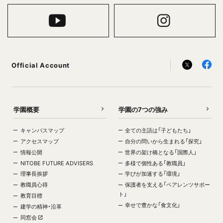
Official Account
学園概要
学園の7つの強み
キャンパスマップ
全ての主語は「子どもたち」
アクセスマップ
自分の問いから生まれる「探究」
情報公開
世界の架け橋となる「国際人」
NITOBE FUTURE ADVISERS
多様で個性ある「教職員」
理事長挨拶
学びが加速する「環境」
教職員心得
保護者を支える「ペアレンツサポー
ト」
教育目標
幸せで豊かな「食文化」
建学の精神・沿革
同窓会