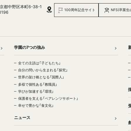
 東京都中野区本町6-38-1
100周年記念サイト
NFS(卒業生
0196
学園の7つの強み
全ての主語は「子どもたち」
自分の問いから生まれる「探究」
世界の架け橋となる「国際人」
多様で個性ある「教職員」
学びが加速する「環境」
保護者を支える「ペアレンツサポート」
幸せで豊かな「食文化」
ニュース