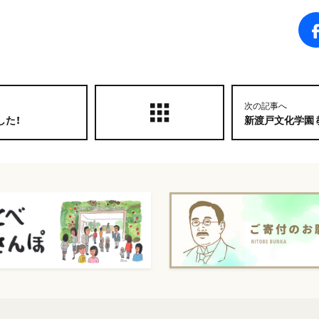
次の記事へ
した！
新渡戸文化学園 教職