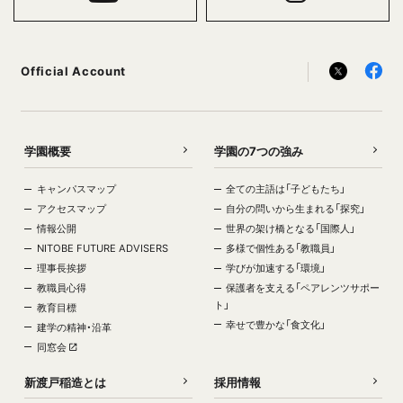
Official Account
学園概要
学園の7つの強み
キャンパスマップ
全ての主語は「子どもたち」
アクセスマップ
自分の問いから生まれる「探究」
情報公開
世界の架け橋となる「国際人」
NITOBE FUTURE ADVISERS
多様で個性ある「教職員」
理事長挨拶
学びが加速する「環境」
教職員心得
保護者を支える「ペアレンツサポー
ト」
教育目標
幸せで豊かな「食文化」
建学の精神・沿革
同窓会
新渡戸稲造とは
採用情報