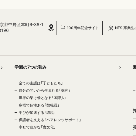
 東京都中野区本町6-38-1
100周年記念サイト
NFS(卒業生
0196
学園の7つの強み
全ての主語は「子どもたち」
自分の問いから生まれる「探究」
世界の架け橋となる「国際人」
多様で個性ある「教職員」
学びが加速する「環境」
保護者を支える「ペアレンツサポート」
幸せで豊かな「食文化」