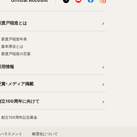
Official Account
新渡戸稲造とは
新渡戸稲造年表
森本厚吉とは
新渡戸稲造の言葉
採用情報
受賞・メディア掲載
創立100周年に向けて
創立100周年記念募金
ハラスメント
耐震化について