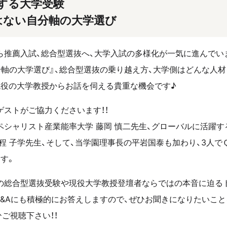
する大学受験
はない自分軸の大学選び
ら推薦入試、総合型選抜へ、大学入試の多様化が一気に進んでい
分軸の大学選び』、総合型選抜の乗り越え方、大学側はどんな人
現役の大学教授からお話を伺える貴重な機会です♪
ゲストがご協力くださいます！！
シャリスト産業能率大学 藤岡 慎二先生、グローバルに活躍す
程 子学先生、そして、当学園理事長の平岩国泰も加わり、3人で
す。
の総合型選抜受験や現役大学教授登壇者ならではの本音に迫る
Q&Aにも積極的にお答えしますので、ぜひお聞きになりたいこ
ご視聴下さい！！