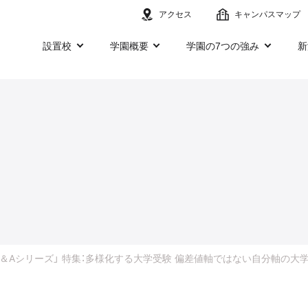
アクセス
キャンパスマップ
設置校
学園概要
学園の7つの強み
新
K「教育Q＆Aシリーズ」 特集：多様化する大学受験 偏差値軸ではない自分軸の大