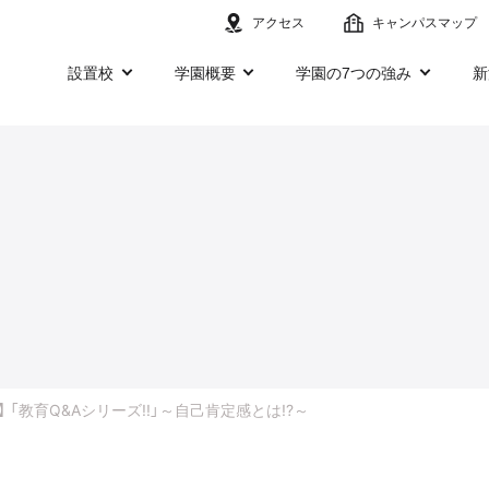
アクセス
キャンパスマップ
設置校
学園概要
学園の7つの強み
新
TALK】 「教育Q&Aシリーズ!!」～自己肯定感とは!?～