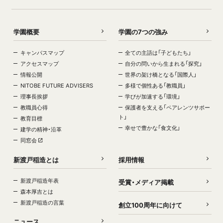
学園概要
学園の7つの強み
キャンパスマップ
全ての主語は「子どもたち」
アクセスマップ
自分の問いから生まれる「探究」
情報公開
世界の架け橋となる「国際人」
NITOBE FUTURE ADVISERS
多様で個性ある「教職員」
理事長挨拶
学びが加速する「環境」
教職員心得
保護者を支える「ペアレンツサポー
ト」
教育目標
幸せで豊かな「食文化」
建学の精神・沿革
同窓会
新渡戸稲造とは
採用情報
新渡戸稲造年表
受賞・メディア掲載
森本厚吉とは
新渡戸稲造の言葉
創立100周年に向けて
ニュース