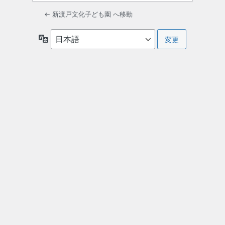
← 新渡戸文化子ども園 へ移動
言
語