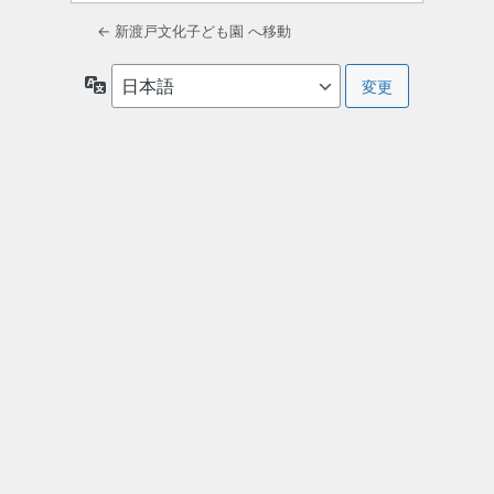
← 新渡戸文化子ども園 へ移動
言
語