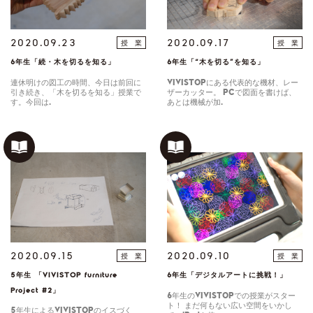
2020.09.23
2020.09.17
授 業
授 業
6年生「続・木を切るを知る」
6年生「“木を切る”を知る」
連休明けの図工の時間、今日は前回に
VIVISTOPにある代表的な機材、レー
引き続き、「木を切るを知る」授業で
ザーカッター。 PCで図面を書けば、
す。今回は…
あとは機械が加…
2020.09.15
2020.09.10
授 業
授 業
5年生 「VIVISTOP furniture
6年生「デジタルアートに挑戦！」
Project #2」
6年生のVIVISTOPでの授業がスター
ト！ まだ何もない広い空間をいかし
5年生によるVIVISTOPのイスづく