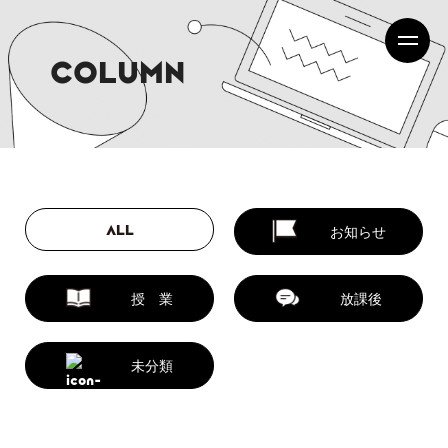
COLUMN
ALL
お知らせ
授 業
放課後
未分類