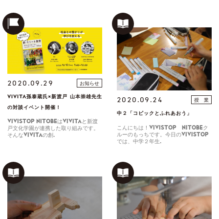
2020.09.29
お知らせ
VIVITA孫泰蔵氏×新渡戸 山本崇雄先生
2020.09.24
授 業
の対談イベント開催！
中２「コピックとふれあおう」
VIVISTOP NITOBEはVIVITAと新渡
こんにちは！VIVISTOP NITOBEク
戸文化学園が連携した取り組みです。
ルーのもっちです。今日のVIVISTOP
そんなVIVITAの創…
では、中学２年生…